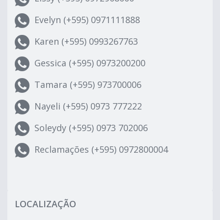
Evelyn (+595) 0971111888
Karen (+595) 0993267763
Gessica (+595) 0973200200
Tamara (+595) 973700006
Nayeli (+595) 0973 777222
Soleydy (+595) 0973 702006
Reclamações (+595) 0972800004
LOCALIZAÇÃO