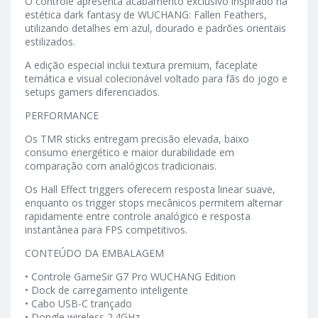
O controle apresenta acabamento exclusivo inspirado na
estética dark fantasy de WUCHANG: Fallen Feathers,
utilizando detalhes em azul, dourado e padrões orientais
estilizados.
A edição especial inclui textura premium, faceplate
temática e visual colecionável voltado para fãs do jogo e
setups gamers diferenciados.
PERFORMANCE
Os TMR sticks entregam precisão elevada, baixo
consumo energético e maior durabilidade em
comparação com analógicos tradicionais.
Os Hall Effect triggers oferecem resposta linear suave,
enquanto os trigger stops mecânicos permitem alternar
rapidamente entre controle analógico e resposta
instantânea para FPS competitivos.
CONTEÚDO DA EMBALAGEM
• Controle GameSir G7 Pro WUCHANG Edition
• Dock de carregamento inteligente
• Cabo USB-C trançado
• Dongle wireless 2.4GHz