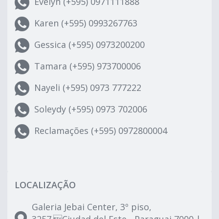
Evelyn (+595) 0971111888
Karen (+595) 0993267763
Gessica (+595) 0973200200
Tamara (+595) 973700006
Nayeli (+595) 0973 777222
Soleydy (+595) 0973 702006
Reclamações (+595) 0972800004
LOCALIZAÇÃO
Galeria Jebai Center, 3º piso,