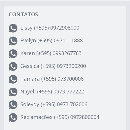
CONTATOS
Lissy (+595) 0972908000
Evelyn (+595) 0971111888
Karen (+595) 0993267763
Gessica (+595) 0973200200
Tamara (+595) 973700006
Nayeli (+595) 0973 777222
Soleydy (+595) 0973 702006
Reclamações (+595) 0972800004