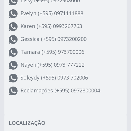
Lissy (+595) 0972908000
Evelyn (+595) 0971111888
Karen (+595) 0993267763
Gessica (+595) 0973200200
Tamara (+595) 973700006
Nayeli (+595) 0973 777222
Soleydy (+595) 0973 702006
Reclamações (+595) 0972800004
LOCALIZAÇÃO