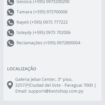
Gessica (+595) 0973200200
Tamara (+595) 973700006
Nayeli (+595) 0973 777222
Soleydy (+595) 0973 702006
Reclamações (+595) 0972800004
LOCALIZAÇÃO
Galeria Jebai Center, 3º piso,
3257.Ciudad del Este - Paraguai 7000 |
Email:
support@bestshop.com.py