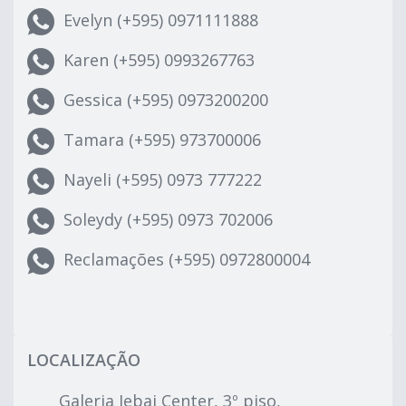
Evelyn (+595) 0971111888
Karen (+595) 0993267763
Gessica (+595) 0973200200
Tamara (+595) 973700006
Nayeli (+595) 0973 777222
Soleydy (+595) 0973 702006
Reclamações (+595) 0972800004
LOCALIZAÇÃO
Galeria Jebai Center, 3º piso,