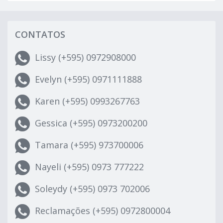
CONTATOS
Lissy (+595) 0972908000
Evelyn (+595) 0971111888
Karen (+595) 0993267763
Gessica (+595) 0973200200
Tamara (+595) 973700006
Nayeli (+595) 0973 777222
Soleydy (+595) 0973 702006
Reclamações (+595) 0972800004