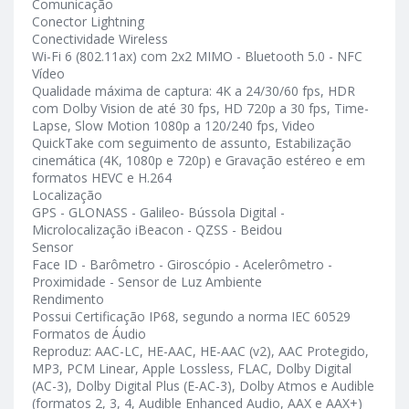
Comunicação
Conector Lightning
Conectividade Wireless
Wi-Fi 6 (802.11ax) com 2x2 MIMO - Bluetooth 5.0 - NFC
Vídeo
Qualidade máxima de captura: 4K a 24/30/60 fps, HDR
com Dolby Vision de até 30 fps, HD 720p a 30 fps, Time-
Lapse, Slow Motion 1080p a 120/240 fps, Video
QuickTake com seguimento de assunto, Estabilização
cinemática (4K, 1080p e 720p) e Gravação estéreo e em
formatos HEVC e H.264
Localização
GPS - GLONASS - Galileo- Bússola Digital -
Microlocalização iBeacon - QZSS - Beidou
Sensor
Face ID - Barômetro - Giroscópio - Acelerômetro -
Proximidade - Sensor de Luz Ambiente
Rendimento
Possui Certificação IP68, segundo a norma IEC 60529
Formatos de Áudio
Reproduz: AAC-LC, HE-AAC, HE-AAC (v2), AAC Protegido,
MP3, PCM Linear, Apple Lossless, FLAC, Dolby Digital
(AC-3), Dolby Digital Plus (E-AC-3), Dolby Atmos e Audible
(formatos 2, 3, 4, Audible Enhanced Audio, AAX e AAX+)