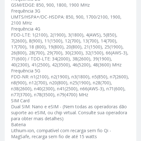
GSM/EDGE: 850, 900, 1800, 1900 MHz
Frequência 3G
UMTS/HSPA+/DC-HSDPA: 850, 900, 1700/2100, 1900,
2100 MHz
Frequência 4G
FDD-LTE: 1(2100), 2(1900), 3(1800), 4(AWS), 5(850),
7(2600), 8(900), 11(1500), 12(700), 13(700), 14(700),
17(700), 18 (800), 19(800), 20(800), 21(1500), 25(1900),
26(800), 28(700), 29(700), 30(2300), 32(1500), 66(AWS-3),
71(600) / TDD-LTE: 34(2000), 38(2600), 39(1900),
40(2300), 41(2500), 42(3500), 46(5200), 48(3600) MHz
Frequência 5G
FDD-NR: n1(2100), n2(1900), n3(1800), n5(850), n7(2600),
n8(900), n12(700), n20(800), n25(1900), n28(700),
n38(2600), n40(2300), n41(2500), n66(AWS-3), n71(600),
n77(3700), n78(3500), n79(4700) MHz
SIM Card
Dual SIM: Nano e eSIM - (Nem todas as operadoras dão
suporte ao eSIM, ou chip virtual. Consulte sua operadora
para obter mais detalhes)
Bateria
Lithium‑ion, compatível com recarga sem fio Qi -
MagSafe, recarga sem fio de até 15 watts