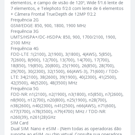
elementos, e campo de visão de 120º, Wide f/1.6 lente de
7 elementos, e Telephoto f/2.0 com lente de 6 elementos
+ Câmera Frontal TrueDepth de 12MP f/2.2
Frequência 2G
GSM/EDGE: 850, 900, 1800, 1900 MHz
Frequência 3G
UMTS/HSPA+/DC-HSDPA: 850, 900, 1700/2100, 1900,
2100 MHz
Frequência 4G
FDD-LTE :1(2100), 2(1900), 3(1800), 4(AWS), 5(850),
7(2600), 8(900), 12(700), 13(700), 14(700), 17(700),
18(850), 19(850), 20(800), 25(1900), 26(850), 28(700),
29(700), 30(2300), 32(1500), 66(AWS-3), 71(600) / TDD-
LTE: 34(2100), 38(2600), 39(1900), 40(2300), 41(2500),
42(3500), 46(5200), 48(3500) MHz
Frequência 5G
FDD-NR: n1(2100), n2(1900), n3(1800), n5(850), n7(2600),
n8(900), n12(700), n20(800), n25(1900), n28(700),
n38(2600), n40(2300), n41(2500), n66(AWS), n71(600),
n77(3700), n78(3500), n79(4700) MHz / TDD-NR:
n260(39), n261(28)GHz
SIM Card
Dual SIM: Nano e eSIM - (Nem todas as operadoras dão
suporte ao eSIM, ou chip virtual. Consulte sua operadora