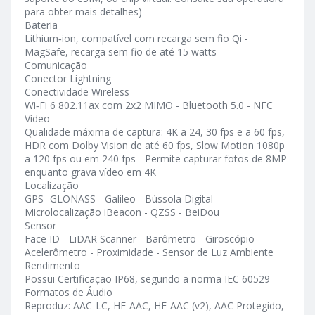
para obter mais detalhes)
Bateria
Lithium‑ion, compatível com recarga sem fio Qi -
MagSafe, recarga sem fio de até 15 watts
Comunicação
Conector Lightning
Conectividade Wireless
Wi‑Fi 6 802.11ax com 2x2 MIMO - Bluetooth 5.0 - NFC
Vídeo
Qualidade máxima de captura: 4K a 24, 30 fps e a 60 fps,
HDR com Dolby Vision de até 60 fps, Slow Motion 1080p
a 120 fps ou em 240 fps - Permite capturar fotos de 8MP
enquanto grava vídeo em 4K
Localização
GPS -GLONASS - Galileo - Bússola Digital -
Microlocalização iBeacon - QZSS - BeiDou
Sensor
Face ID - LiDAR Scanner - Barômetro - Giroscópio -
Acelerômetro - Proximidade - Sensor de Luz Ambiente
Rendimento
Possui Certificação IP68, segundo a norma IEC 60529
Formatos de Áudio
Reproduz: AAC-LC, HE-AAC, HE-AAC (v2), AAC Protegido,