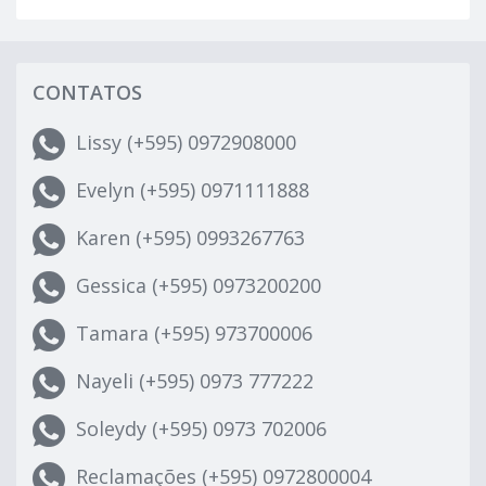
CONTATOS
Lissy (+595) 0972908000
Evelyn (+595) 0971111888
Karen (+595) 0993267763
Gessica (+595) 0973200200
Tamara (+595) 973700006
Nayeli (+595) 0973 777222
Soleydy (+595) 0973 702006
Reclamações (+595) 0972800004