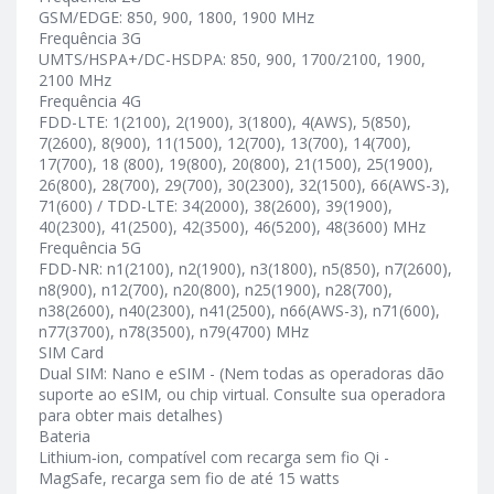
GSM/EDGE: 850, 900, 1800, 1900 MHz
Frequência 3G
UMTS/HSPA+/DC-HSDPA: 850, 900, 1700/2100, 1900,
2100 MHz
Frequência 4G
FDD-LTE: 1(2100), 2(1900), 3(1800), 4(AWS), 5(850),
7(2600), 8(900), 11(1500), 12(700), 13(700), 14(700),
17(700), 18 (800), 19(800), 20(800), 21(1500), 25(1900),
26(800), 28(700), 29(700), 30(2300), 32(1500), 66(AWS-3),
71(600) / TDD-LTE: 34(2000), 38(2600), 39(1900),
40(2300), 41(2500), 42(3500), 46(5200), 48(3600) MHz
Frequência 5G
FDD-NR: n1(2100), n2(1900), n3(1800), n5(850), n7(2600),
n8(900), n12(700), n20(800), n25(1900), n28(700),
n38(2600), n40(2300), n41(2500), n66(AWS-3), n71(600),
n77(3700), n78(3500), n79(4700) MHz
SIM Card
Dual SIM: Nano e eSIM - (Nem todas as operadoras dão
suporte ao eSIM, ou chip virtual. Consulte sua operadora
para obter mais detalhes)
Bateria
Lithium‑ion, compatível com recarga sem fio Qi -
MagSafe, recarga sem fio de até 15 watts