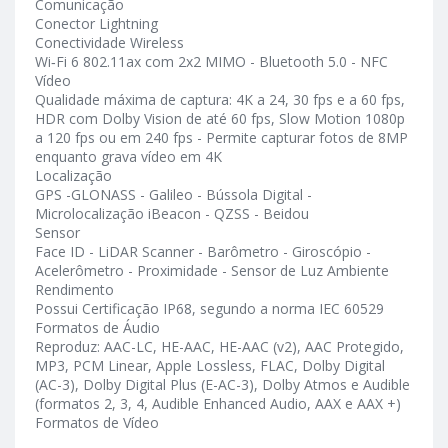
Comunicação
Conector Lightning
Conectividade Wireless
Wi‑Fi 6 802.11ax com 2x2 MIMO - Bluetooth 5.0 - NFC
Vídeo
Qualidade máxima de captura: 4K a 24, 30 fps e a 60 fps,
HDR com Dolby Vision de até 60 fps, Slow Motion 1080p
a 120 fps ou em 240 fps - Permite capturar fotos de 8MP
enquanto grava vídeo em 4K
Localização
GPS -GLONASS - Galileo - Bússola Digital -
Microlocalização iBeacon - QZSS - Beidou
Sensor
Face ID - LiDAR Scanner - Barômetro - Giroscópio -
Acelerômetro - Proximidade - Sensor de Luz Ambiente
Rendimento
Possui Certificação IP68, segundo a norma IEC 60529
Formatos de Áudio
Reproduz: AAC-LC, HE-AAC, HE-AAC (v2), AAC Protegido,
MP3, PCM Linear, Apple Lossless, FLAC, Dolby Digital
(AC-3), Dolby Digital Plus (E-AC-3), Dolby Atmos e Audible
(formatos 2, 3, 4, Audible Enhanced Audio, AAX e AAX +)
Formatos de Vídeo