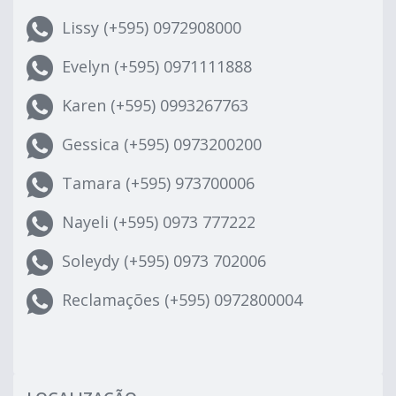
Lissy (+595) 0972908000
Evelyn (+595) 0971111888
Karen (+595) 0993267763
Gessica (+595) 0973200200
Tamara (+595) 973700006
Nayeli (+595) 0973 777222
Soleydy (+595) 0973 702006
Reclamações (+595) 0972800004