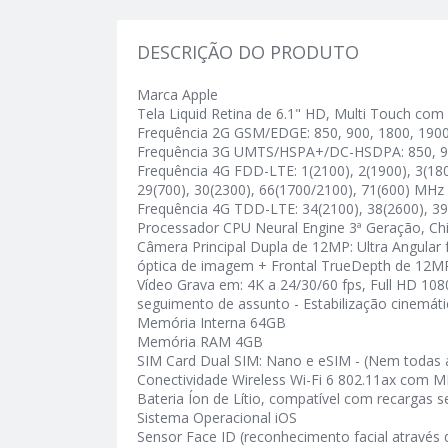
DESCRIÇÃO DO PRODUTO
Marca Apple
Tela Liquid Retina de 6.1" HD, Multi Touch com
Frequência 2G GSM/EDGE: 850, 900, 1800, 190
Frequência 3G UMTS/HSPA+/DC-HSDPA: 850, 90
Frequência 4G FDD-LTE: 1(2100), 2(1900), 3(1800
29(700), 30(2300), 66(1700/2100), 71(600) MHz
Frequência 4G TDD-LTE: 34(2100), 38(2600), 39
Processador CPU Neural Engine 3ª Geração, Chi
Câmera Principal Dupla de 12MP: Ultra Angular 
óptica de imagem + Frontal TrueDepth de 12MP
Vídeo Grava em: 4K a 24/30/60 fps, Full HD 10
seguimento de assunto - Estabilização cinemát
Memória Interna 64GB
Memória RAM 4GB
SIM Card Dual SIM: Nano e eSIM - (Nem todas a
Conectividade Wireless Wi-Fi 6 802.11ax com M
Bateria Íon de Lítio, compatível com recargas 
Sistema Operacional iOS
Sensor Face ID (reconhecimento facial através