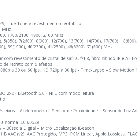
IPS, True Tone e revestimento oleofóbico
0 MHz
0, 1700/2100, 1900, 2100 MHz
 5(850), 7(2600), 8(900), 12(700), 13(700), 14(700), 17(700), 18(800),
00), 39(1900), 40(2300), 41(2500), 46(5200), 71(600) MHz
c
com revestimento de cristal de safira, f/1.8, filtro híbrido IR e AF
o de retrato com 5 efeitos
1080p a 30 ou 60 fps, HD 720p a 30 fps - Time-Lapse – Slow Motion 1
MO 2x2 - Bluetooth 5.0 - NFC com modo leitura
tio
ês eixos – Acelerômetro – Sensor de Proximidade – Sensor de Luz A
o a norma IEC 60529
– Bússola Digital – Micro Localização iBeacon
-AAC (v2), AAC Protegido, MP3, PCM Linear, Apple Lossless, FLAC, D