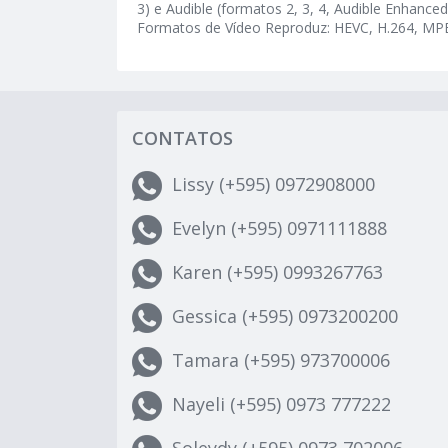
3) e Audible (formatos 2, 3, 4, Audible Enhance
Formatos de Vídeo Reproduz: HEVC, H.264, MP
CONTATOS
Lissy (+595) 0972908000
Evelyn (+595) 0971111888
Karen (+595) 0993267763
Gessica (+595) 0973200200
Tamara (+595) 973700006
Nayeli (+595) 0973 777222