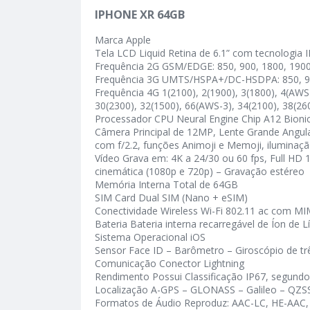
IPHONE XR 64GB
Marca Apple
Tela LCD Liquid Retina de 6.1” com tecnologia 
Frequência 2G GSM/EDGE: 850, 900, 1800, 190
Frequência 3G UMTS/HSPA+/DC-HSDPA: 850, 90
Frequência 4G 1(2100), 2(1900), 3(1800), 4(AWS),
30(2300), 32(1500), 66(AWS-3), 34(2100), 38(26
Processador CPU Neural Engine Chip A12 Bioni
Câmera Principal de 12MP, Lente Grande Angular 
com f/2.2, funções Animoji e Memoji, iluminaçã
Vídeo Grava em: 4K a 24/30 ou 60 fps, Full HD 
cinemática (1080p e 720p) – Gravação estéreo
Memória Interna Total de 64GB
SIM Card Dual SIM (Nano + eSIM)
Conectividade Wireless Wi-Fi 802.11 ac com MI
Bateria Bateria interna recarregável de Íon de Lí
Sistema Operacional iOS
Sensor Face ID – Barômetro – Giroscópio de tr
Comunicação Conector Lightning
Rendimento Possui Classificação IP67, segund
Localização A-GPS – GLONASS – Galileo – QZSS 
Formatos de Áudio Reproduz: AAC-LC, HE-AAC, HE