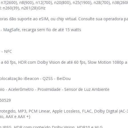
 n7(2600), n8(900), n12(700), n20(800), n25(1900), n28(700), n38(260
: n260(39), n261(28)GHz
as dão suporte ao eSIM, ou chip virtual. Consulte sua operadora pa
 - MagSafe, recarga sem fio de até 15 watts
0 - NFC
 a 60 fps, HDR com Dolby Vision de até 60 fps, Slow Motion 1080p a 
rolocalização iBeacon - QZSS - BeiDou
pio - Acelerômetro - Proximidade - Sensor de Luz Ambiente
 60529
tegido, MP3, PCM Linear, Apple Lossless, FLAC, Dolby Digital (AC-3)
dio, AAX e AAX +)
on JPEG, HDR com conteúdo Dolby Vision, HDR10 e HLG