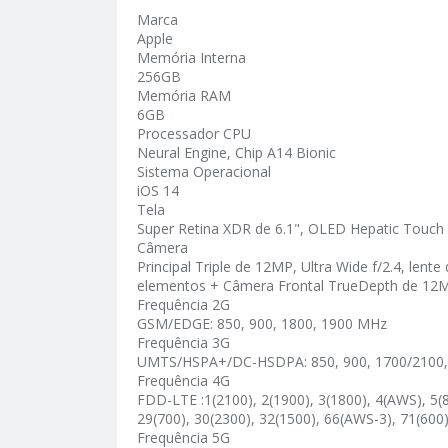
Marca
Apple
Memória Interna
256GB
Memória RAM
6GB
Processador CPU
Neural Engine, Chip A14 Bionic
Sistema Operacional
iOS 14
Tela
Super Retina XDR de 6.1", OLED Hepatic Touch
Câmera
Principal Triple de 12MP, Ultra Wide f/2.4, len
elementos + Câmera Frontal TrueDepth de 12M
Frequência 2G
GSM/EDGE: 850, 900, 1800, 1900 MHz
Frequência 3G
UMTS/HSPA+/DC-HSDPA: 850, 900, 1700/2100,
Frequência 4G
FDD-LTE :1(2100), 2(1900), 3(1800), 4(AWS), 5(85
29(700), 30(2300), 32(1500), 66(AWS-3), 71(600
Frequência 5G