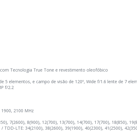
 com Tecnologia True Tone e revestimento oleofóbico
te de 5 elementos, e campo de visão de 120º, Wide f/1.6 lente de 7 el
P f/2.2
 1900, 2100 MHz
0), 7(2600), 8(900), 12(700), 13(700), 14(700), 17(700), 18(850), 19(8
) / TDD-LTE: 34(2100), 38(2600), 39(1900), 40(2300), 41(2500), 42(3