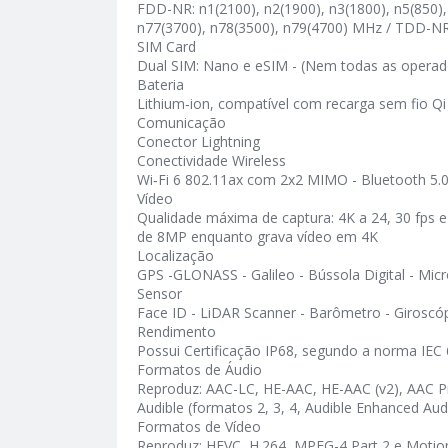
FDD-NR: n1(2100), n2(1900), n3(1800), n5(850),
n77(3700), n78(3500), n79(4700) MHz / TDD-NR
SIM Card
Dual SIM: Nano e eSIM - (Nem todas as operador
Bateria
Lithium‑ion, compatível com recarga sem fio Qi
Comunicação
Conector Lightning
Conectividade Wireless
Wi‑Fi 6 802.11ax com 2x2 MIMO - Bluetooth 5.
Vídeo
Qualidade máxima de captura: 4K a 24, 30 fps e
de 8MP enquanto grava vídeo em 4K
Localização
GPS -GLONASS - Galileo - Bússola Digital - Mic
Sensor
Face ID - LiDAR Scanner - Barômetro - Giroscó
Rendimento
Possui Certificação IP68, segundo a norma IEC
Formatos de Áudio
Reproduz: AAC-LC, HE-AAC, HE-AAC (v2), AAC Pro
Audible (formatos 2, 3, 4, Audible Enhanced Au
Formatos de Vídeo
Reproduz: HEVC, H.264, MPEG-4 Part 2 e Moti