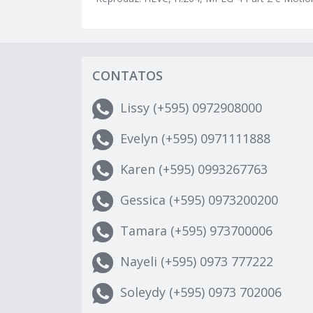
CONTATOS
Lissy (+595) 0972908000
Evelyn (+595) 0971111888
Karen (+595) 0993267763
Gessica (+595) 0973200200
Tamara (+595) 973700006
Nayeli (+595) 0973 777222
Soleydy (+595) 0973 702006