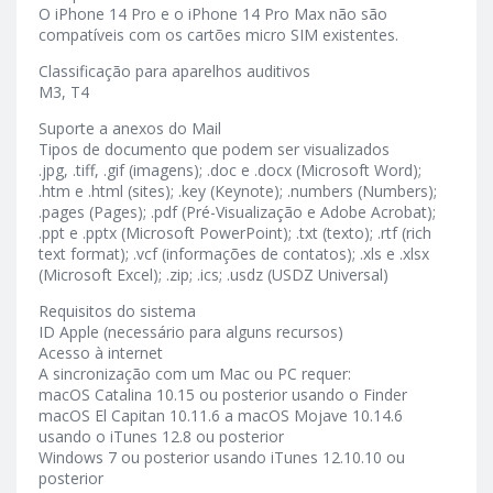
O iPhone 14 Pro e o iPhone 14 Pro Max não são
compatíveis com os cartões micro SIM existentes.
Classificação para aparelhos auditivos
M3, T4
Suporte a anexos do Mail
Tipos de documento que podem ser visualizados
.jpg, .tiff, .gif (imagens); .doc e .docx (Microsoft Word);
.htm e .html (sites); .key (Keynote); .numbers (Numbers);
.pages (Pages); .pdf (Pré-Visualização e Adobe Acrobat);
.ppt e .pptx (Microsoft PowerPoint); .txt (texto); .rtf (rich
text format); .vcf (informações de contatos); .xls e .xlsx
(Microsoft Excel); .zip; .ics; .usdz (USDZ Universal)
Requisitos do sistema
ID Apple (necessário para alguns recursos)
Acesso à internet
A sincronização com um Mac ou PC requer:
macOS Catalina 10.15 ou posterior usando o Finder
macOS El Capitan 10.11.6 a macOS Mojave 10.14.6
usando o iTunes 12.8 ou posterior
Windows 7 ou posterior usando iTunes 12.10.10 ou
posterior