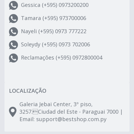
Gessica (+595) 0973200200
Tamara (+595) 973700006
Nayeli (+595) 0973 777222
Soleydy (+595) 0973 702006
Reclamações (+595) 0972800004
LOCALIZAÇÃO
Galeria Jebai Center, 3º piso,
3257.Ciudad del Este - Paraguai 7000 |
Email:
support@bestshop.com.py