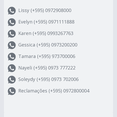
Lissy (+595) 0972908000
Evelyn (+595) 0971111888
Karen (+595) 0993267763
Gessica (+595) 0973200200
Tamara (+595) 973700006
Nayeli (+595) 0973 777222
Soleydy (+595) 0973 702006
Reclamações (+595) 0972800004