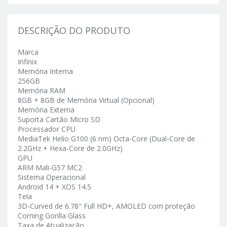
DESCRIÇÃO DO PRODUTO
Marca
Infinix
Memória Interna
256GB
Memória RAM
8GB + 8GB de Memória Virtual (Opcional)
Memória Externa
Suporta Cartão Micro SD
Processador CPU
MediaTek Helio G100 (6 nm) Octa-Core (Dual-Core de
2.2GHz + Hexa-Core de 2.0GHz)
GPU
ARM Mali-G57 MC2
Sistema Operacional
Android 14 + XOS 14.5
Tela
3D-Curved de 6.78" Full HD+, AMOLED com proteção
Corning Gorilla Glass
Taxa de Atualização