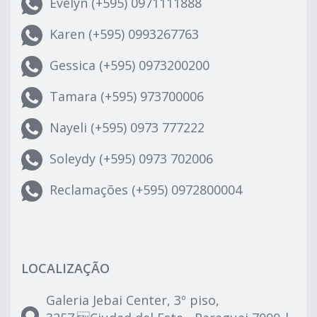
Evelyn (+595) 0971111888
Karen (+595) 0993267763
Gessica (+595) 0973200200
Tamara (+595) 973700006
Nayeli (+595) 0973 777222
Soleydy (+595) 0973 702006
Reclamações (+595) 0972800004
LOCALIZAÇÃO
Galeria Jebai Center, 3º piso,