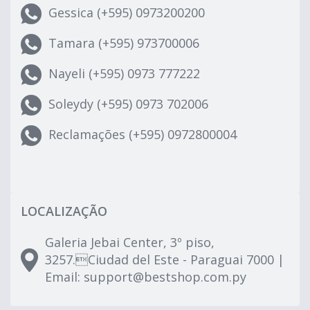
Gessica (+595) 0973200200
Tamara (+595) 973700006
Nayeli (+595) 0973 777222
Soleydy (+595) 0973 702006
Reclamações (+595) 0972800004
LOCALIZAÇÃO
Galeria Jebai Center, 3º piso,
3257.Ciudad del Este - Paraguai 7000 |
Email:
support@bestshop.com.py