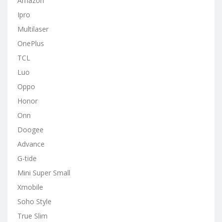
Amazon
Ipro
Multilaser
OnePlus
TCL
Luo
Oppo
Honor
Onn
Doogee
Advance
G-tide
Mini Super Small
Xmobile
Soho Style
True Slim