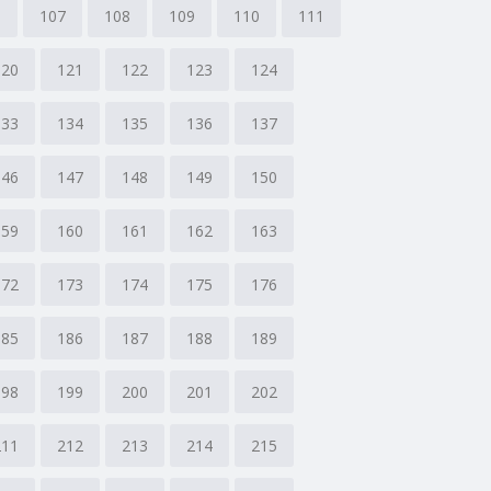
6
107
108
109
110
111
120
121
122
123
124
133
134
135
136
137
146
147
148
149
150
159
160
161
162
163
172
173
174
175
176
185
186
187
188
189
198
199
200
201
202
211
212
213
214
215