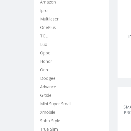
Amazon
Ipro
Multilaser
OnePlus
TCL
I
Luo
Oppo
Honor
Onn
Doogee
Advance
G-tide
Mini Super Small
SM
Xmobile
PRO
Soho Style
True Slim