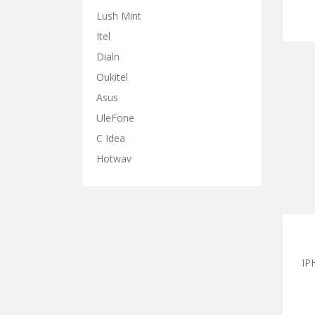
Lush Mint
Itel
Dialn
Oukitel
Asus
UleFone
C Idea
Hotwav
IP