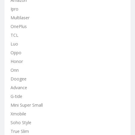
Amazon
Ipro
Multilaser
OnePlus
TCL
Luo
Oppo
Honor
Onn
Doogee
Advance
G-tide
Mini Super Small
Xmobile
Soho Style
True Slim