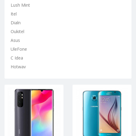
Lush Mint
Itel
Dialn
Oukitel
Asus
UleFone
C Idea
Hotwav