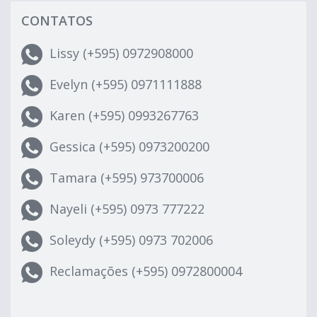
CONTATOS
Lissy (+595) 0972908000
Evelyn (+595) 0971111888
Karen (+595) 0993267763
Gessica (+595) 0973200200
Tamara (+595) 973700006
Nayeli (+595) 0973 777222
Soleydy (+595) 0973 702006
Reclamações (+595) 0972800004