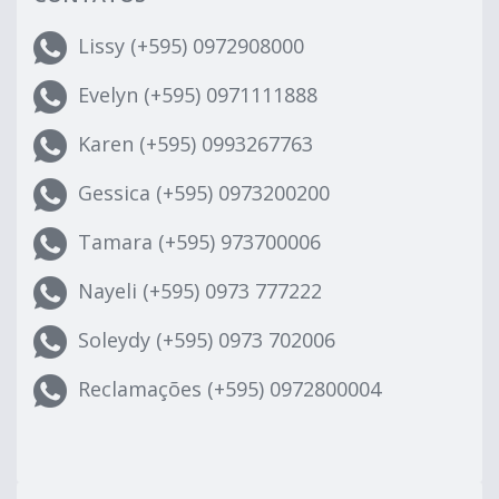
Lissy (+595) 0972908000
Evelyn (+595) 0971111888
Karen (+595) 0993267763
Gessica (+595) 0973200200
Tamara (+595) 973700006
Nayeli (+595) 0973 777222
Soleydy (+595) 0973 702006
Reclamações (+595) 0972800004