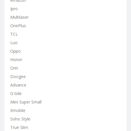
Amazon
Ipro
Multilaser
OnePlus
TCL
Luo
Oppo
Honor
Onn
Doogee
Advance
G-tide
Mini Super Small
Xmobile
Soho Style
True Slim