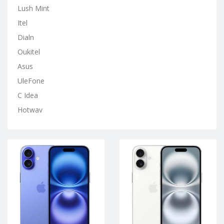
Lush Mint
Itel
Dialn
Oukitel
Asus
UleFone
C Idea
Hotwav