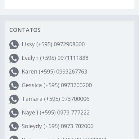
CONTATOS
Lissy (+595) 0972908000
Evelyn (+595) 0971111888
Karen (+595) 0993267763
Gessica (+595) 0973200200
Tamara (+595) 973700006
Nayeli (+595) 0973 777222
Soleydy (+595) 0973 702006