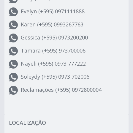
Evelyn (+595) 0971111888
Karen (+595) 0993267763
Gessica (+595) 0973200200
Tamara (+595) 973700006
Nayeli (+595) 0973 777222
Soleydy (+595) 0973 702006
Reclamações (+595) 0972800004
LOCALIZAÇÃO