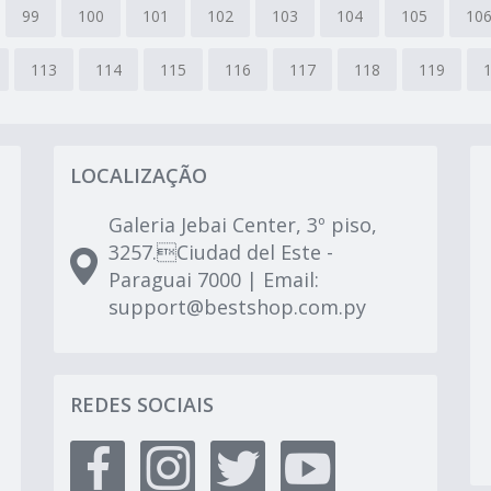
99
100
101
102
103
104
105
10
113
114
115
116
117
118
119
LOCALIZAÇÃO
Galeria Jebai Center, 3º piso,
3257.Ciudad del Este -
Paraguai 7000 | Email:
support@bestshop.com.py
REDES SOCIAIS