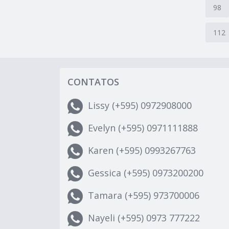
98
112
CONTATOS
Lissy (+595) 0972908000
Evelyn (+595) 0971111888
Karen (+595) 0993267763
Gessica (+595) 0973200200
Tamara (+595) 973700006
Nayeli (+595) 0973 777222