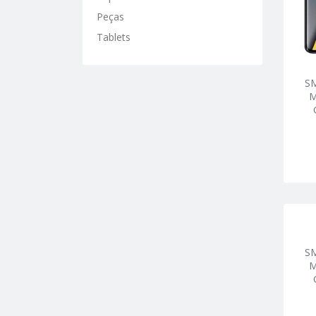
Peças
Tablets
S
M
S
M