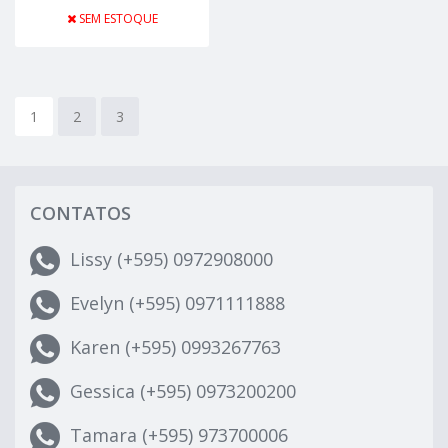
SEM ESTOQUE
1
2
3
CONTATOS
Lissy (+595) 0972908000
Evelyn (+595) 0971111888
Karen (+595) 0993267763
Gessica (+595) 0973200200
Tamara (+595) 973700006