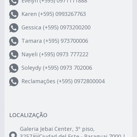
Evelyn (+595) 0971111888
Karen (+595) 0993267763
Gessica (+595) 0973200200
Tamara (+595) 973700006
Nayeli (+595) 0973 777222
Soleydy (+595) 0973 702006
Reclamações (+595) 0972800004
LOCALIZAÇÃO
Galeria Jebai Center, 3º piso,
3257.Ciudad del Este - Paraguai 7000 |