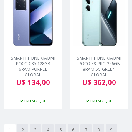
SMARTPHONE XIAOMI
SMARTPHONE XIAOMI
POCO C85 128GB
POCO X8 PRO 256GB
6RAM PURPLE
8RAM 5G GREEN
GLOBAL
GLOBAL
U$ 134,00
U$ 362,00
EM ESTOQUE
EM ESTOQUE
1
2
3
4
5
6
7
8
9