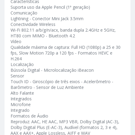
Características
Suporta uso da Apple Pencil (1ª geração)
Comunicação
Lightning - Conector Mini Jack 3.5mm
Conectividade Wireless
Wi-Fi 802.11 a/b/g/n/acx, banda dupla 2.4GHz e 5GHz,
HT80 com MIMO - Bluetooth 4.2
Vídeo
Qualidade máxima de captura: Full HD (1080p) a 25 e 30
fps, Slow Motion 720p a 120 fps - Formatos HEVC e
H.264
Localização
Bússola Digital - Microlocalização iBeacon
Sensor
Touch ID - Giroscópio de três eixos - Acelerômetro -
Barômetro - Sensor de Luz Ambiente
Alto Falante
Integrados
Microfone
Integrado
Formatos de Áudio
Reproduz: AAC, HE AAC, MP3 VBR, Dolby Digital (AC-3),
Dolby Digital Plus (E-AC-3), Audível (formatos 2, 3 e 4),
AAX e AAX+, Apple Lossless, AIFF e WAV