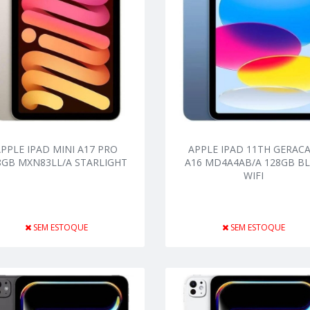
APPLE IPAD MINI A17 PRO
APPLE IPAD 11TH GERAC
8GB MXN83LL/A STARLIGHT
A16 MD4A4AB/A 128GB B
WIFI
SEM ESTOQUE
SEM ESTOQUE