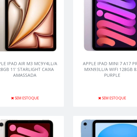
LE IPAD AIR M3 MC9Y4LL/A
APPLE IPAD MINI 7 A17 P
28GB 11' STARLIGHT CAIXA
MXN93LL/A WIFI 128GB 8
AMASSADA
PURPLE
SEM ESTOQUE
SEM ESTOQUE