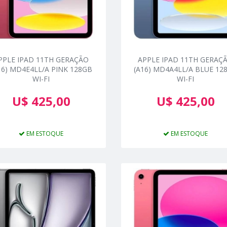
PPLE IPAD 11TH GERAÇÃO
APPLE IPAD 11TH GERAÇ
16) MD4E4LL/A PINK 128GB
(A16) MD4A4LL/A BLUE 12
WI-FI
WI-FI
U$ 425,00
U$ 425,00
EM ESTOQUE
EM ESTOQUE