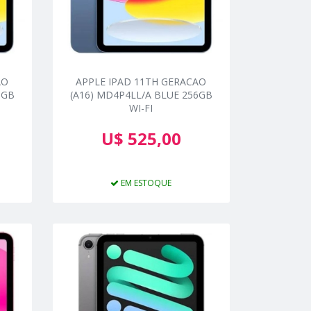
ÃO
APPLE IPAD 11TH GERACAO
8GB
(A16) MD4P4LL/A BLUE 256GB
WI-FI
U$ 525,00
EM ESTOQUE