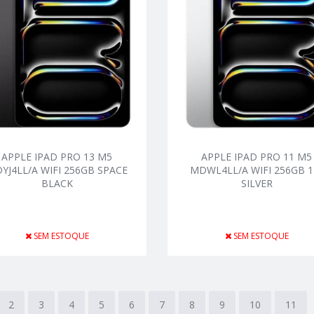
APPLE IPAD PRO 13 M5
APPLE IPAD PRO 11 M5
YJ4LL/A WIFI 256GB SPACE
MDWL4LL/A WIFI 256GB 11
BLACK
SILVER
SEM ESTOQUE
SEM ESTOQUE
2
3
4
5
6
7
8
9
10
11