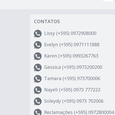
CONTATOS
Lissy (+595) 0972908000
Evelyn (+595) 0971111888
Karen (+595) 0993267763
Gessica (+595) 0973200200
Tamara (+595) 973700006
Nayeli (+595) 0973 777222
Soleydy (+595) 0973 702006
Reclamações (+595) 0972800004