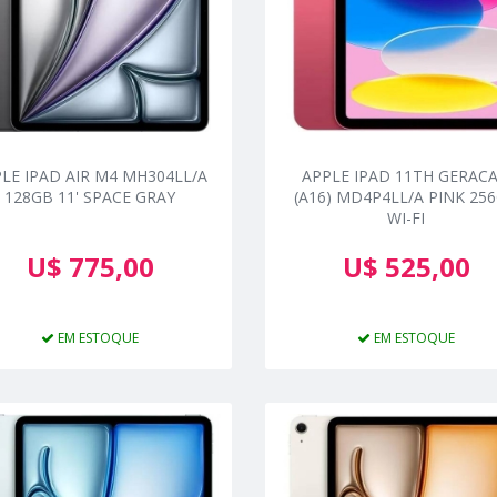
LE IPAD AIR M4 MH304LL/A
APPLE IPAD 11TH GERAC
128GB 11' SPACE GRAY
(A16) MD4P4LL/A PINK 25
WI-FI
U$ 775,00
U$ 525,00
EM ESTOQUE
EM ESTOQUE