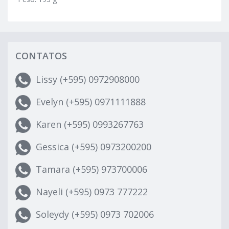
CONTATOS
Lissy (+595) 0972908000
Evelyn (+595) 0971111888
Karen (+595) 0993267763
Gessica (+595) 0973200200
Tamara (+595) 973700006
Nayeli (+595) 0973 777222
Soleydy (+595) 0973 702006