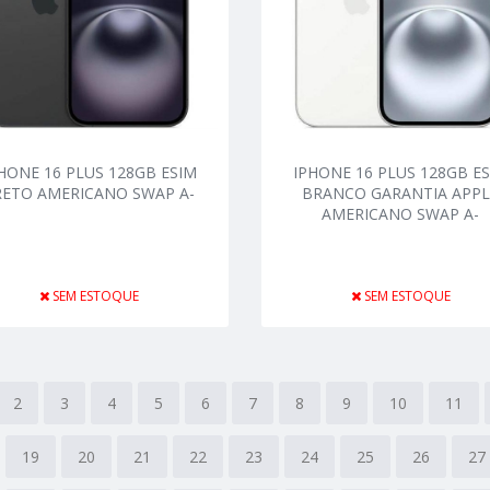
HONE 16 PLUS 128GB ESIM
IPHONE 16 PLUS 128GB E
RETO AMERICANO SWAP A-
BRANCO GARANTIA APPL
AMERICANO SWAP A-
SEM ESTOQUE
SEM ESTOQUE
2
3
4
5
6
7
8
9
10
11
19
20
21
22
23
24
25
26
27