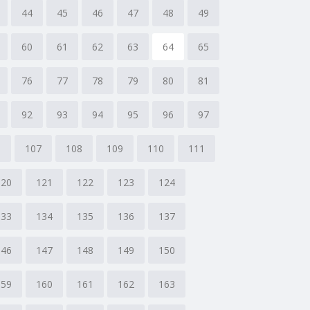
44
45
46
47
48
49
60
61
62
63
64
65
76
77
78
79
80
81
92
93
94
95
96
97
6
107
108
109
110
111
120
121
122
123
124
133
134
135
136
137
146
147
148
149
150
159
160
161
162
163