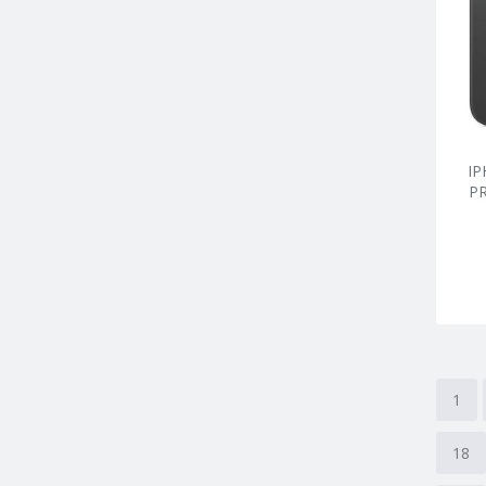
IP
P
1
18