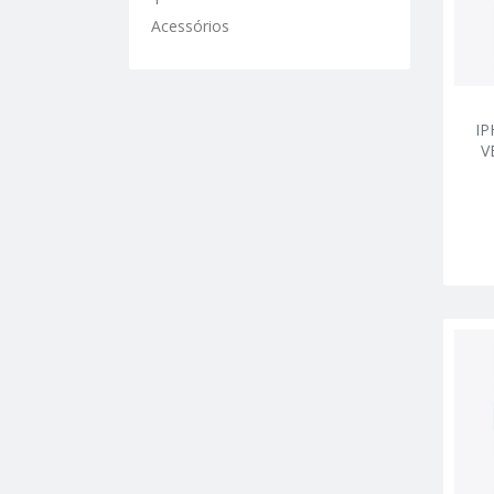
Acessórios
IP
V