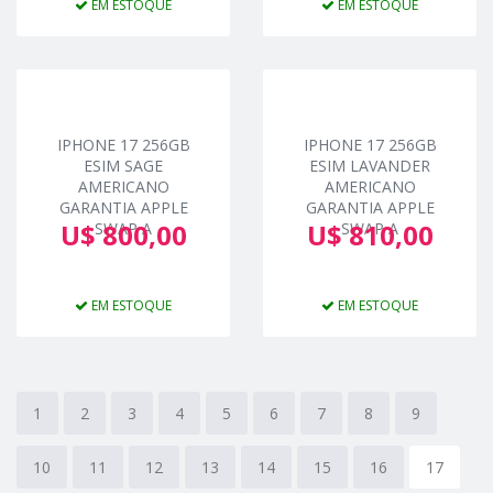
EM ESTOQUE
EM ESTOQUE
IPHONE 17 256GB
IPHONE 17 256GB
ESIM SAGE
ESIM LAVANDER
AMERICANO
AMERICANO
GARANTIA APPLE
GARANTIA APPLE
U$ 800,00
U$ 810,00
SWAP A
SWAP A
EM ESTOQUE
EM ESTOQUE
1
2
3
4
5
6
7
8
9
10
11
12
13
14
15
16
17