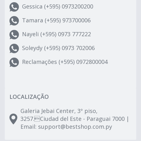
Gessica (+595) 0973200200
Tamara (+595) 973700006
Nayeli (+595) 0973 777222
Soleydy (+595) 0973 702006
Reclamações (+595) 0972800004
LOCALIZAÇÃO
Galeria Jebai Center, 3º piso,
3257.Ciudad del Este - Paraguai 7000 |
Email:
support@bestshop.com.py