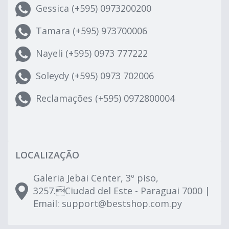
Gessica (+595) 0973200200
Tamara (+595) 973700006
Nayeli (+595) 0973 777222
Soleydy (+595) 0973 702006
Reclamações (+595) 0972800004
LOCALIZAÇÃO
Galeria Jebai Center, 3º piso,
3257.Ciudad del Este - Paraguai 7000 |
Email:
support@bestshop.com.py