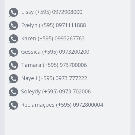
Lissy (+595) 0972908000
Evelyn (+595) 0971111888
Karen (+595) 0993267763
Gessica (+595) 0973200200
Tamara (+595) 973700006
Nayeli (+595) 0973 777222
Soleydy (+595) 0973 702006
Reclamações (+595) 0972800004