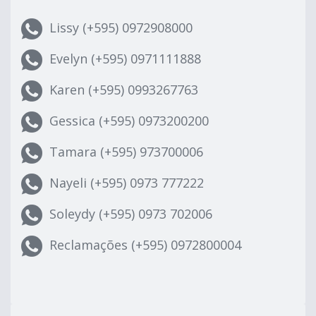
Lissy (+595) 0972908000
Evelyn (+595) 0971111888
Karen (+595) 0993267763
Gessica (+595) 0973200200
Tamara (+595) 973700006
Nayeli (+595) 0973 777222
Soleydy (+595) 0973 702006
Reclamações (+595) 0972800004