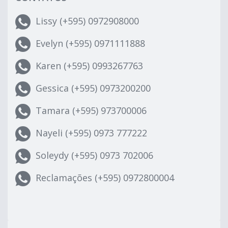
Lissy (+595) 0972908000
Evelyn (+595) 0971111888
Karen (+595) 0993267763
Gessica (+595) 0973200200
Tamara (+595) 973700006
Nayeli (+595) 0973 777222
Soleydy (+595) 0973 702006
Reclamações (+595) 0972800004