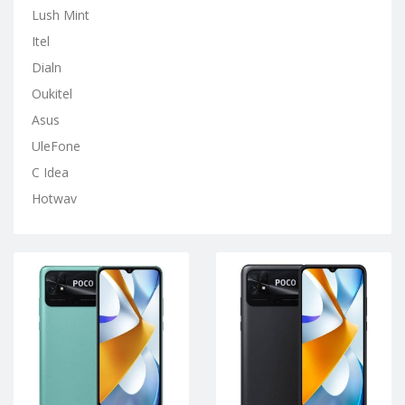
Lush Mint
Itel
Dialn
Oukitel
Asus
UleFone
C Idea
Hotwav