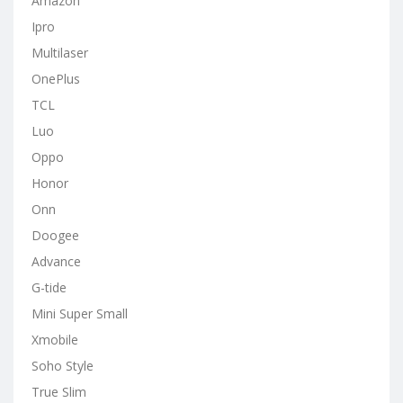
Amazon
Ipro
Multilaser
OnePlus
TCL
Luo
Oppo
Honor
Onn
Doogee
Advance
G-tide
Mini Super Small
Xmobile
Soho Style
True Slim