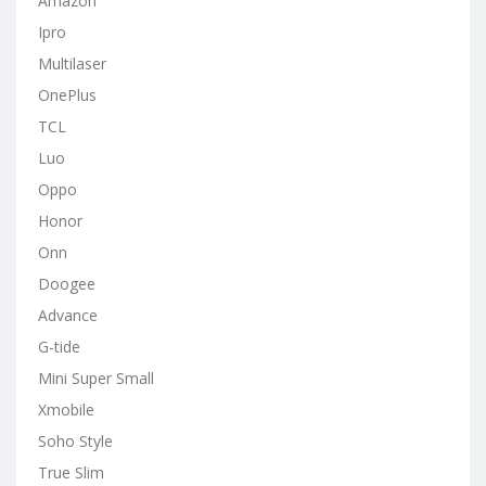
Amazon
Ipro
Multilaser
OnePlus
TCL
Luo
Oppo
Honor
Onn
Doogee
Advance
G-tide
Mini Super Small
Xmobile
Soho Style
True Slim