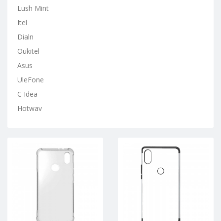
Lush Mint
Itel
Dialn
Oukitel
Asus
UleFone
C Idea
Hotwav