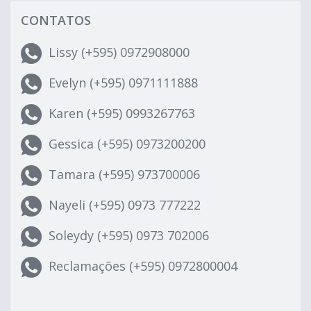
CONTATOS
Lissy (+595) 0972908000
Evelyn (+595) 0971111888
Karen (+595) 0993267763
Gessica (+595) 0973200200
Tamara (+595) 973700006
Nayeli (+595) 0973 777222
Soleydy (+595) 0973 702006
Reclamações (+595) 0972800004