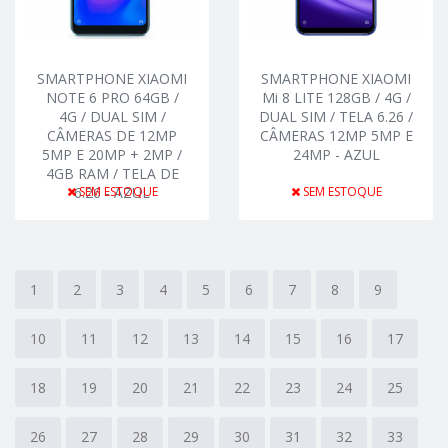
SMARTPHONE XIAOMI
SMARTPHONE XIAOMI
NOTE 6 PRO 64GB /
Mi 8 LITE 128GB / 4G /
4G / DUAL SIM /
DUAL SIM / TELA 6.26 /
CÂMERAS DE 12MP
CÂMERAS 12MP 5MP E
5MP E 20MP + 2MP /
24MP - AZUL
4GB RAM / TELA DE
6.26 - AZUL
SEM ESTOQUE
SEM ESTOQUE
1
2
3
4
5
6
7
8
9
10
11
12
13
14
15
16
17
18
19
20
21
22
23
24
25
26
27
28
29
30
31
32
33