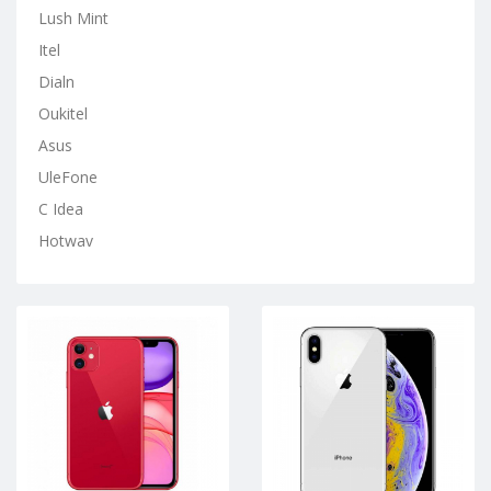
Lush Mint
Itel
Dialn
Oukitel
Asus
UleFone
C Idea
Hotwav