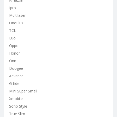
Amazon
Ipro
Multilaser
OnePlus
TCL
Luo
Oppo
Honor
Onn
Doogee
Advance
G-tide
Mini Super Small
Xmobile
Soho Style
True Slim