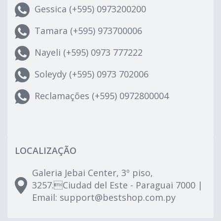
Gessica (+595) 0973200200
Tamara (+595) 973700006
Nayeli (+595) 0973 777222
Soleydy (+595) 0973 702006
Reclamações (+595) 0972800004
LOCALIZAÇÃO
Galeria Jebai Center, 3º piso,
3257.Ciudad del Este - Paraguai 7000 |
Email:
support@bestshop.com.py