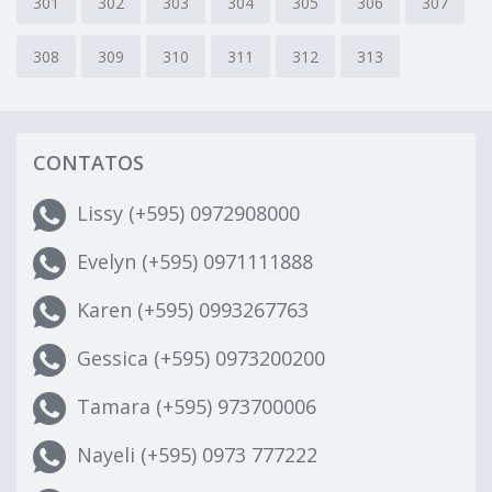
301
302
303
304
305
306
307
308
309
310
311
312
313
CONTATOS
Lissy (+595) 0972908000
Evelyn (+595) 0971111888
Karen (+595) 0993267763
Gessica (+595) 0973200200
Tamara (+595) 973700006
Nayeli (+595) 0973 777222