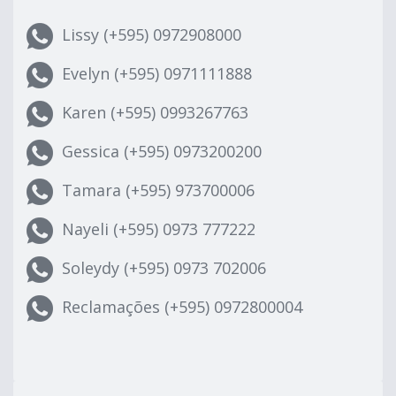
Lissy (+595) 0972908000
Evelyn (+595) 0971111888
Karen (+595) 0993267763
Gessica (+595) 0973200200
Tamara (+595) 973700006
Nayeli (+595) 0973 777222
Soleydy (+595) 0973 702006
Reclamações (+595) 0972800004